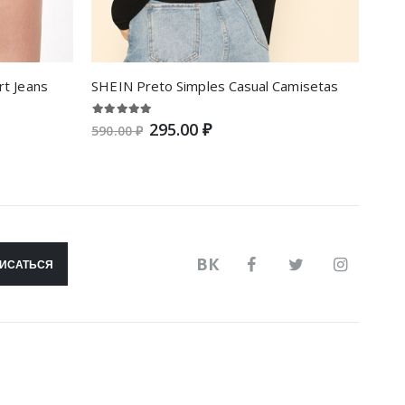
rt Jeans
SHEIN Preto Simples Casual Camisetas
295.00 ₽
590.00 ₽
430.
ВК
ИСАТЬСЯ