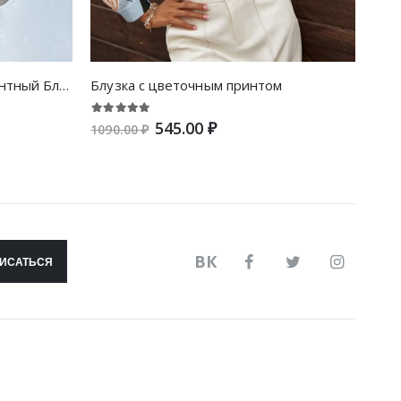
Складки Одноцветный Элегантный Блузы
Блузка с цветочным принтом
545.00 ₽
1090.00 ₽
750.
ВК
ИСАТЬСЯ