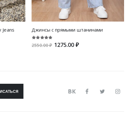
y Jeans
Джинсы с прямыми штанинами
1275.00 ₽
2550.00 ₽
2050
ВК
ИСАТЬСЯ