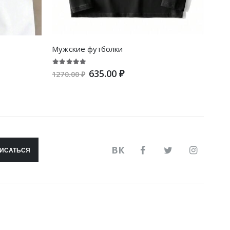
Мужские футболки
Муж
635.00 ₽
1270.00 ₽
1270
ВК
ИСАТЬСЯ