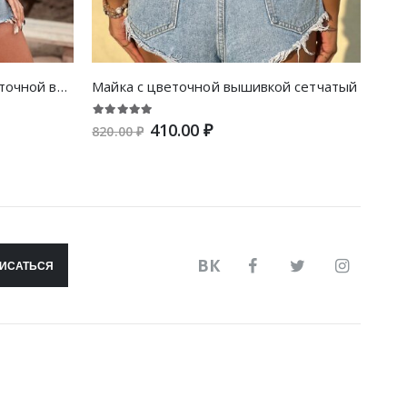
Футболка контрастный с цветочной вышивкой сетчатый с пышным рукавом
Майка с цветочной вышивкой сетчатый
410.00 ₽
820.00 ₽
980.
ВК
ИСАТЬСЯ