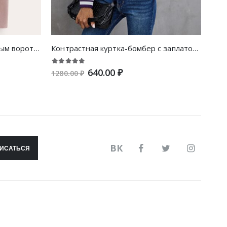
Пальто с карманами и шалевым воротником
Контрастная куртка-бомбер с заплатой цифры
640.00 ₽
1280.00 ₽
2190
ВК
ИСАТЬСЯ