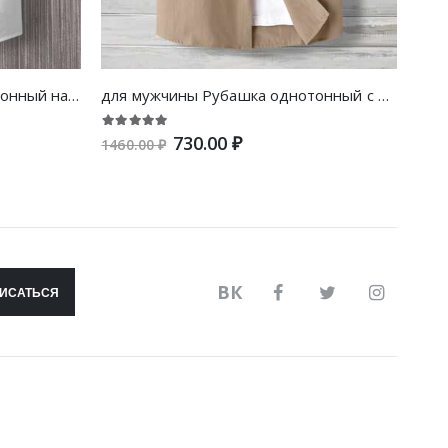
для мужчины Рубашка однотонный на пуговицах без футболки
для мужчины Рубашка однотонный с воротником-стойкой
730.00 ₽
1460.00 ₽
1490
ВК
ИСАТЬСЯ