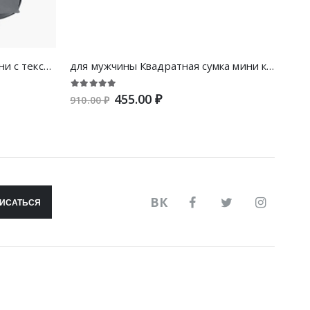
для мужчины Сумка-слинг мини с текстовой заплатой
для мужчины Квадратная сумка мини контрастный
455.00 ₽
910.00 ₽
660.
ВК
ИСАТЬСЯ