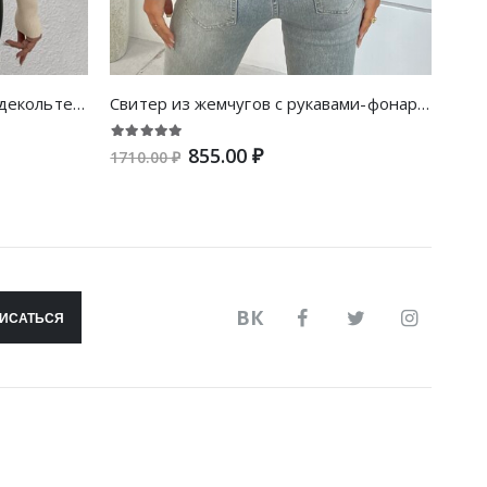
Свитер в полоску с глубоким декольте с рукавом-реглан
Свитер из жемчугов с рукавами-фонариками
855.00 ₽
1710.00 ₽
1420
ВК
ИСАТЬСЯ