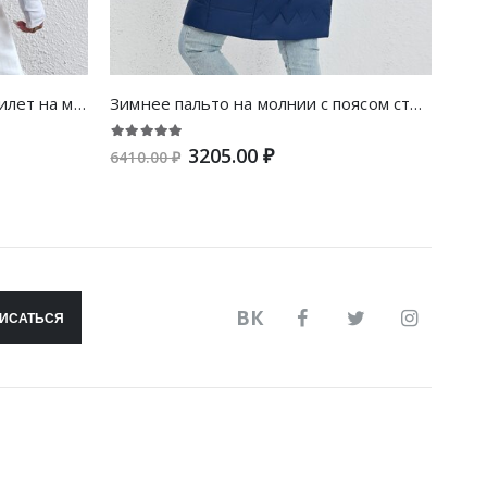
SHEIN EZwear Утеплённый жилет на молнии
Зимнее пальто на молнии с поясом стеганый с шарфом
3205.00 ₽
6410.00 ₽
3560
ВК
ИСАТЬСЯ