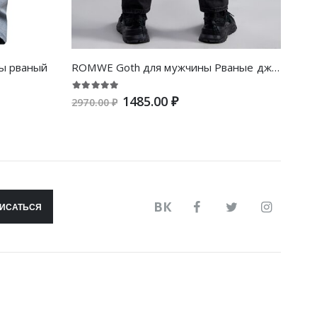
ы рваный
ROMWE Goth для мужчины Рваные джинсы в клетку без пояса
1485.00 ₽
2970.00 ₽
3290
ВК
ИСАТЬСЯ