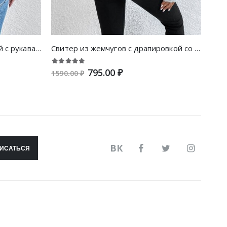
Свитер с воротником-стойкой с рукавами-фонариками
Свитер из жемчугов с драпировкой со спущенным плечом
795.00 ₽
1590.00 ₽
1740
ВК
ИСАТЬСЯ