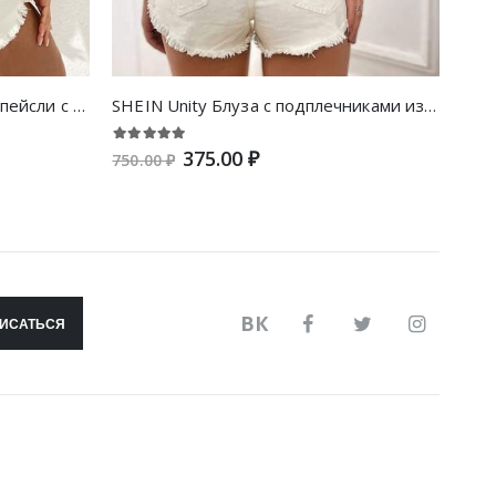
SHEIN VCAY Блуза с принтом пейсли с воротником-бантом
SHEIN Unity Блуза с подплечниками из атласа
375.00 ₽
750.00 ₽
720.
ВК
ИСАТЬСЯ