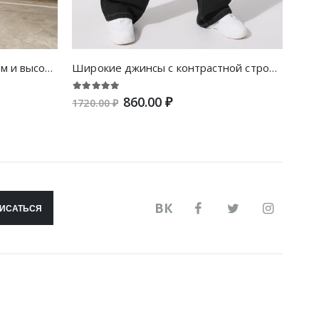
Облегающие джинсы с поясом и высокой талией
Широкие джинсы с контрастной строчкой и карманом
Пуг
860.00 ₽
1720.00 ₽
1600
ВК
ИСАТЬСЯ