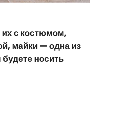
 их с костюмом,
й, майки — одна из
 будете носить